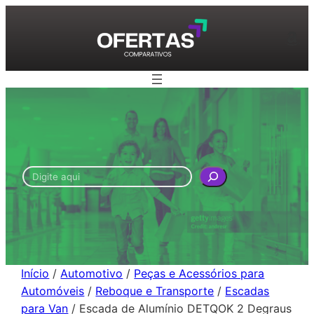
Pular
para
Am
o
conteúdo
Pesquisar
Início
/
Automotivo
/
Peças e Acessórios para
Automóveis
/
Reboque e Transporte
/
Escadas
para Van
/ Escada de Alumínio DETQOK 2 Degraus