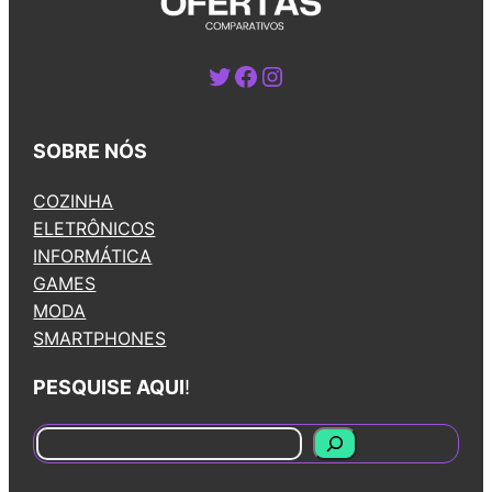
Twitter
Facebook
Instagram
SOBRE NÓS
COZINHA
ELETRÔNICOS
INFORMÁTICA
GAMES
MODA
SMARTPHONES
PESQUISE AQUI
!
S
e