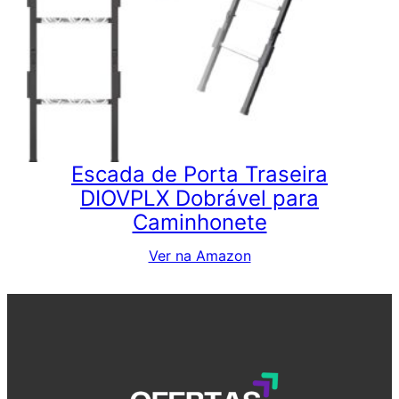
Escada de Porta Traseira
DIOVPLX Dobrável para
Caminhonete
Ver na Amazon