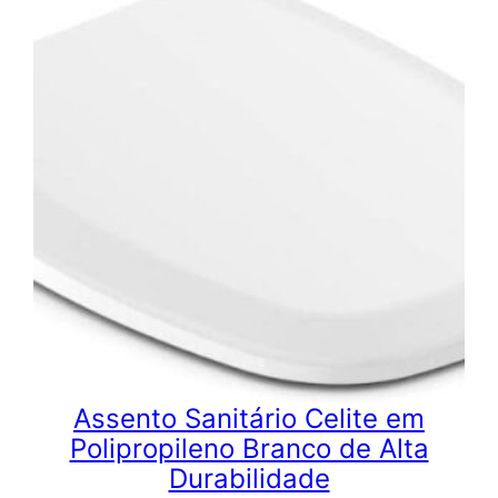
era:
é:
R$ 92,70.
R$ 56,79.
Assento Sanitário Celite em
Polipropileno Branco de Alta
Durabilidade