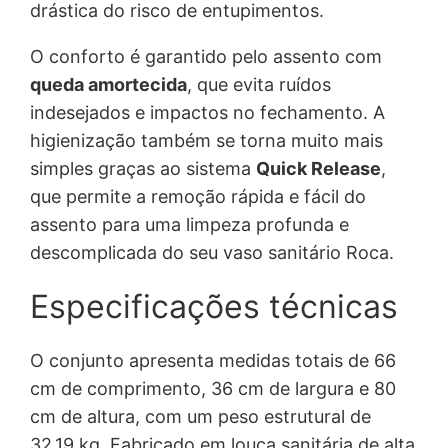
$
,
drástica do risco de entupimentos.
9
O conforto é garantido pelo assento com
queda amortecida
, que evita ruídos
1
1
indesejados e impactos no fechamento. A
higienização também se torna muito mais
.
.
simples graças ao sistema
Quick Release
,
4
que permite a remoção rápida e fácil do
assento para uma limpeza profunda e
8
descomplicada do seu vaso sanitário Roca.
8
Especificações técnicas
,
1
O conjunto apresenta medidas totais de 66
cm de comprimento, 36 cm de largura e 80
9
cm de altura, com um peso estrutural de
32,19 kg. Fabricado em louça sanitária de alta