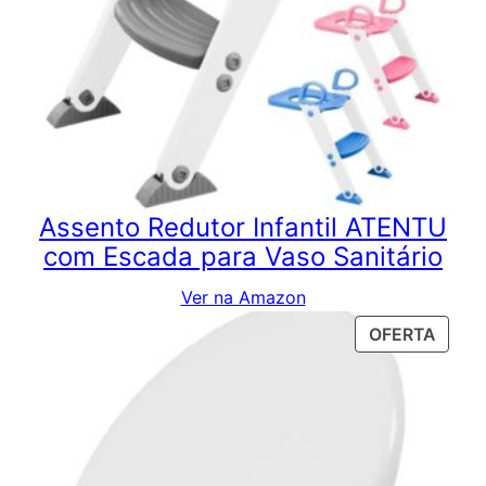
Assento Redutor Infantil ATENTU
com Escada para Vaso Sanitário
Ver na Amazon
PROD
OFERTA
EM
PROM