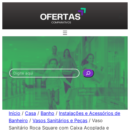
Pular
para
Am
o
conteúdo
Pesquisar
Início
/
Casa
/
Banho
/
Instalações e Acessórios de
Banheiro
/
Vasos Sanitários e Peças
/ Vaso
Sanitário Roca Square com Caixa Acoplada e