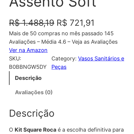
Assento Soft
O
O
R$
1.488,19
R$
721,91
Mais de 50 compras no mês passado 145
p
p
Avaliações – Média 4.6 – Veja as Avaliações
r
r
Ver na Amazon
SKU:
Category:
Vasos Sanitários e
e
e
B0BBNGW5DY
Peças
ç
ç
Descrição
o
o
Avaliações (0)
o
a
Descrição
r
t
i
u
O
Kit Square Roca
é a escolha definitiva para