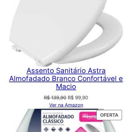
Assento Sanitário Astra
Almofadado Branco Confortável e
Macio
O
O
R$
139,90
R$
99,90
preço
preço
Ver na Amazon
original
atual
PROD
OFERTA
era:
é:
EM
R$ 139,90.
R$ 99,90.
PROM