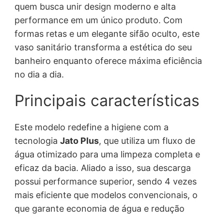
quem busca unir design moderno e alta
g
a
performance em um único produto. Com
i
l
formas retas e um elegante sifão oculto, este
vaso sanitário transforma a estética do seu
n
é
banheiro enquanto oferece máxima eficiência
a
:
no dia a dia.
l
R
Principais características
e
$
Este modelo redefine a higiene com a
r
tecnologia
Jato Plus
, que utiliza um fluxo de
água otimizado para uma limpeza completa e
a
7
eficaz da bacia. Aliado a isso, sua descarga
:
2
possui performance superior, sendo 4 vezes
mais eficiente que modelos convencionais, o
R
1
que garante economia de água e redução