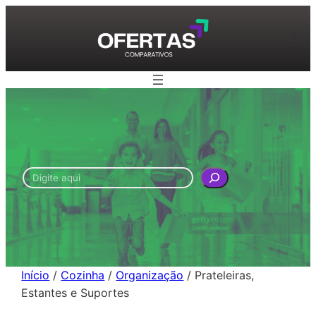
Pular
para
Am
o
conteúdo
Pesquisar
Início
/
Cozinha
/
Organização
/ Prateleiras,
Estantes e Suportes