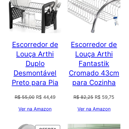
PROMOÇÃO
PROM
Escorredor de
Escorredor de
Louça Arthi
Louça Arthi
Duplo
Fantastik
Desmontável
Cromado 43cm
Preto para Pia
para Cozinha
O
O
O
O
R$
55,00
R$
44,49
R$
82,25
R$
59,75
preço
preço
preço
preço
Ver na Amazon
Ver na Amazon
original
atual
original
atual
era:
é:
era:
é:
R$ 55,00.
R$ 44,49.
R$ 82,25.
R$ 59,