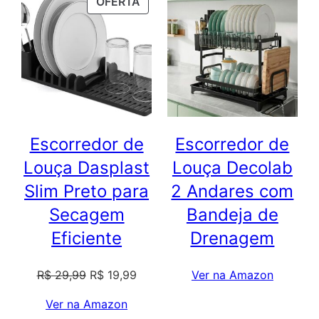
PRODUTO
OFERTA
EM
PROMOÇÃO
Escorredor de
Escorredor de
Louça Dasplast
Louça Decolab
Slim Preto para
2 Andares com
Secagem
Bandeja de
Eficiente
Drenagem
O
O
R$
29,99
R$
19,99
Ver na Amazon
preço
preço
Ver na Amazon
original
atual