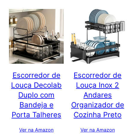
era:
é:
R$ 29,99.
R$ 19,99.
Escorredor de
Escorredor de
Louça Decolab
Louça Inox 2
Duplo com
Andares
Bandeja e
Organizador de
Porta Talheres
Cozinha Preto
Ver na Amazon
Ver na Amazon