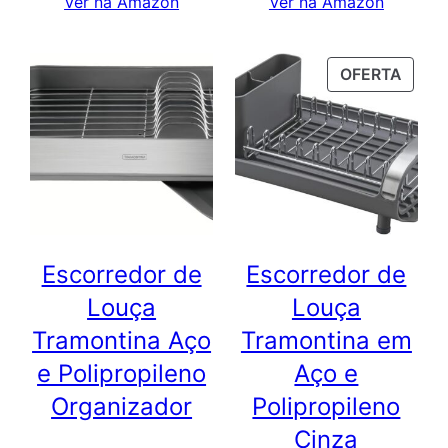
Ver na Amazon
Ver na Amazon
PROD
OFERTA
EM
PROM
Escorredor de
Escorredor de
Louça
Louça
Tramontina Aço
Tramontina em
e Polipropileno
Aço e
Organizador
Polipropileno
Cinza