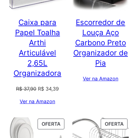
Caixa para
Escorredor de
Papel Toalha
Louça Aço
Arthi
Carbono Preto
Articulável
Organizador de
2,65L
Pia
Organizadora
Ver na Amazon
O
O
R$
37,90
R$
34,39
preço
preço
Ver na Amazon
original
atual
era:
é:
R$ 37,90.
R$ 34,39.
PRODUTO
PROD
OFERTA
OFERTA
EM
EM