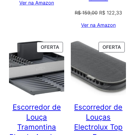
Ver na Amazon
O
O
R$
159,00
R$
122,33
preço
preço
Ver na Amazon
original
atual
era:
é:
R$ 159,00.
R$ 12
PRODUTO
PROD
OFERTA
OFERTA
EM
EM
PROMOÇÃO
PROM
Escorredor de
Escorredor de
Louça
Louças
Tramontina
Electrolux Top