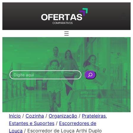
Pular
para
Am
o
conteúdo
Pesquisar
Início
/
Cozinha
/
Organização
/
Prateleiras,
Estantes e Suportes
/
Escorredores de
Louça
/ Escorredor de Louça Arthi Duplo