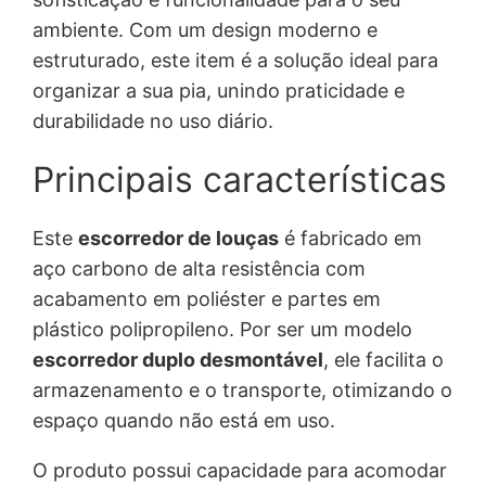
g
a
ambiente. Com um design moderno e
i
l
estruturado, este item é a solução ideal para
organizar a sua pia, unindo praticidade e
n
é
durabilidade no uso diário.
a
:
Principais características
l
R
Este
escorredor de louças
é fabricado em
e
$
aço carbono de alta resistência com
r
acabamento em poliéster e partes em
plástico polipropileno. Por ser um modelo
a
4
escorredor duplo desmontável
, ele facilita o
:
4
armazenamento e o transporte, otimizando o
espaço quando não está em uso.
R
,
O produto possui capacidade para acomodar