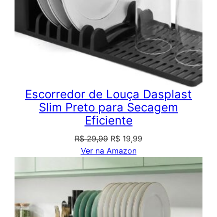
Escorredor de Louça Dasplast
Slim Preto para Secagem
Eficiente
O
O
R$
29,99
R$
19,99
preço
preço
Ver na Amazon
original
atual
era:
é:
R$ 29,99.
R$ 19,99.