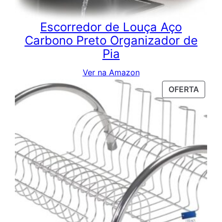
Escorredor de Louça Aço
Carbono Preto Organizador de
Pia
Ver na Amazon
PROD
OFERTA
EM
PROM