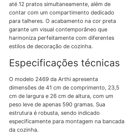
$
4
até 12 pratos simultaneamente, além de
9
contar com um compartimento dedicado
para talheres. O acabamento na cor preta
5
.
garante um visual contemporâneo que
harmoniza perfeitamente com diferentes
5
estilos de decoração de cozinha.
,
Especificações técnicas
0
0
O modelo 2469 da Arthi apresenta
dimensões de 41 cm de comprimento, 23,5
.
cm de largura e 26 cm de altura, com um
peso leve de apenas 590 gramas. Sua
estrutura é robusta, sendo indicado
especificamente para montagem na bancada
da cozinha.