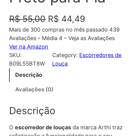
O
O
R$
55,00
R$
44,49
Mais de 300 compras no mês passado 439
p
p
Avaliações – Média 4 – Veja as Avaliações
r
r
Ver na Amazon
SKU:
Category:
Escorredores de
e
e
B09L55BT8W
Louça
ç
ç
Descrição
o
o
Avaliações (0)
o
a
Descrição
r
t
i
u
O
escorredor de louças
da marca Arthi traz
sofisticação e funcionalidade para o seu