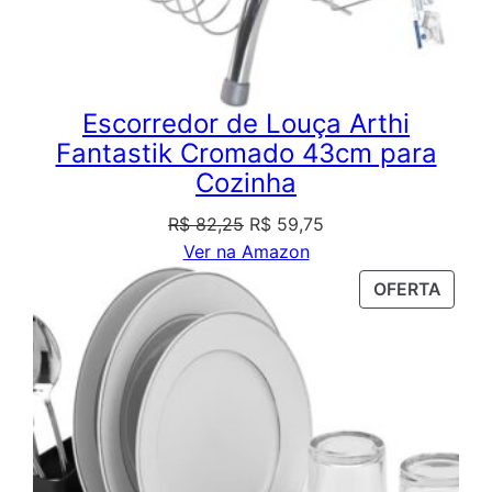
Escorredor de Louça Arthi
Fantastik Cromado 43cm para
Cozinha
O
O
R$
82,25
R$
59,75
preço
preço
Ver na Amazon
original
atual
PROD
OFERTA
era:
é:
EM
R$ 82,25.
R$ 59,75.
PROM