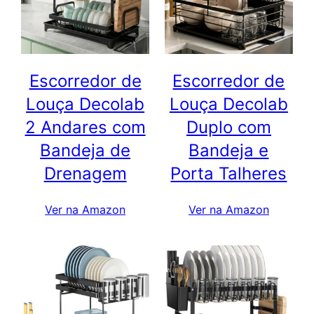
Escorredor de
Escorredor de
Louça Decolab
Louça Decolab
2 Andares com
Duplo com
Bandeja de
Bandeja e
Drenagem
Porta Talheres
Ver na Amazon
Ver na Amazon