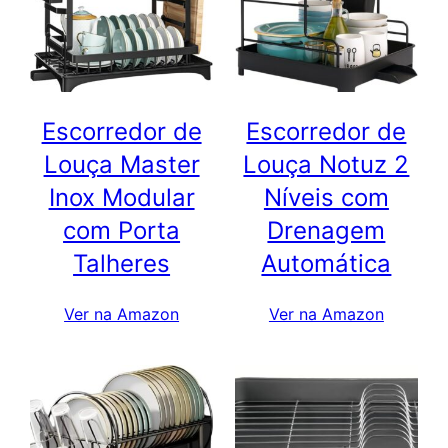
Escorredor de
Escorredor de
Louça Master
Louça Notuz 2
Inox Modular
Níveis com
com Porta
Drenagem
Talheres
Automática
Ver na Amazon
Ver na Amazon