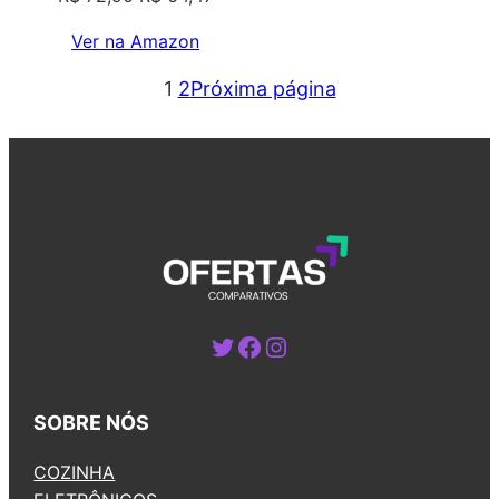
preço
preço
Ver na Amazon
original
atual
era:
é:
1
2
Próxima página
R$ 72,90.
R$ 64,47.
Twitter
Facebook
Instagram
SOBRE NÓS
COZINHA