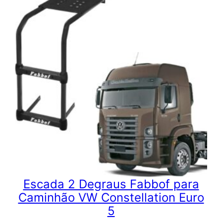
Escada 2 Degraus Fabbof para
Caminhão VW Constellation Euro
5