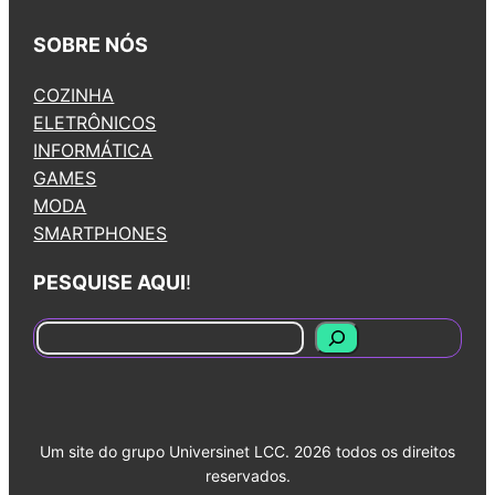
SOBRE NÓS
COZINHA
ELETRÔNICOS
INFORMÁTICA
GAMES
MODA
SMARTPHONES
PESQUISE AQUI
!
S
e
a
r
Um site do grupo Universinet LCC. 2026 todos os direitos
c
reservados.
h