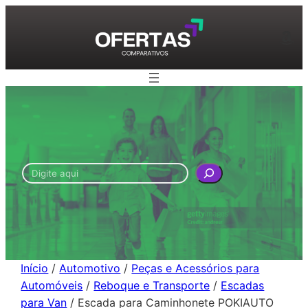
Pular
para
Am
o
conteúdo
Pesquisar
Início
/
Automotivo
/
Peças e Acessórios para
Automóveis
/
Reboque e Transporte
/
Escadas
para Van
/ Escada para Caminhonete POKIAUTO