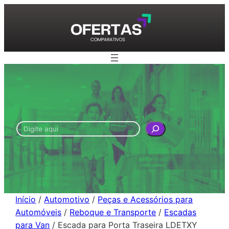
Pular
para
Am
o
conteúdo
Pesquisar
Início
/
Automotivo
/
Peças e Acessórios para
Automóveis
/
Reboque e Transporte
/
Escadas
para Van
/ Escada para Porta Traseira LDETXY