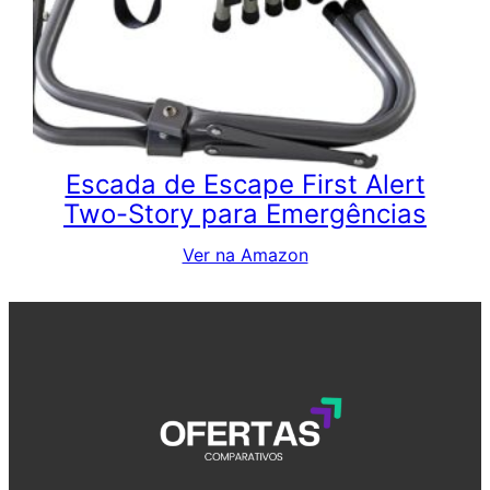
Escada de Escape First Alert
Two-Story para Emergências
Ver na Amazon