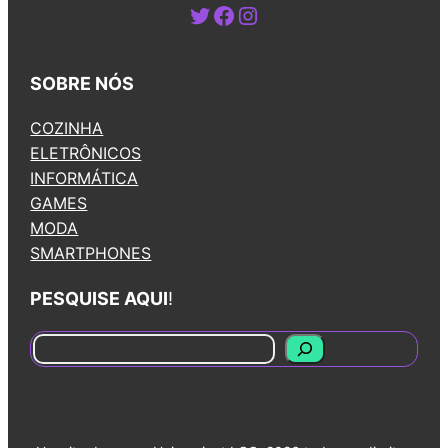
Twitter
Facebook
Instagram
SOBRE NÓS
COZINHA
ELETRÔNICOS
INFORMÁTICA
GAMES
MODA
SMARTPHONES
PESQUISE AQUI
!
S
e
a
r