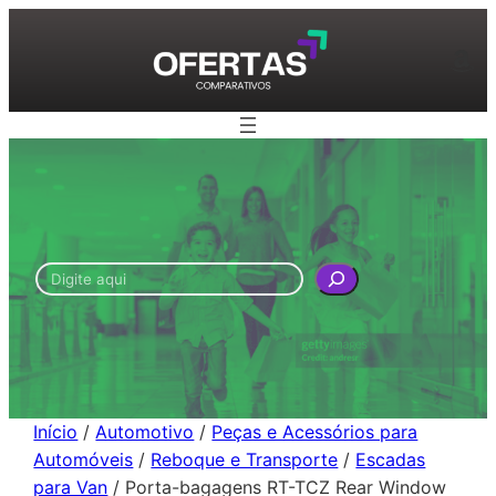
Pular
para
Am
o
conteúdo
Pesquisar
Início
/
Automotivo
/
Peças e Acessórios para
Automóveis
/
Reboque e Transporte
/
Escadas
para Van
/ Porta-bagagens RT-TCZ Rear Window