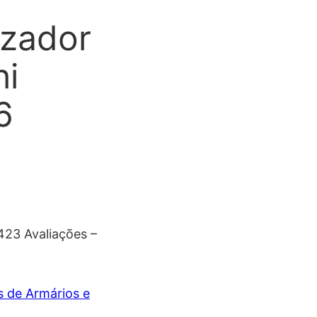
izador
hi
6
23 Avaliações –
 de Armários e