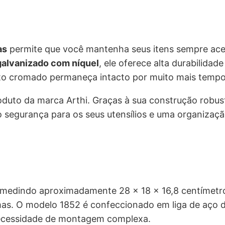
e
$
r
a
2
as
permite que você mantenha seus itens sempre ace
galvanizado com níquel
, ele oferece alta durabilidade
:
9
to cromado permaneça intacto por muito mais tempo
R
,
oduto da marca Arthi. Graças à sua construção robust
segurança para os seus utensílios e uma organizaç
$
9
0
4
.
2
 medindo aproximadamente 28 x 18 x 16,8 centímetr
,
s. O modelo 1852 é confeccionado em liga de aço de
necessidade de montagem complexa.