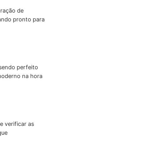
oração de
tando pronto para
sendo perfeito
 moderno na hora
 verificar as
que