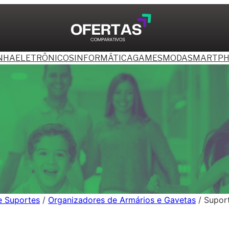
NHA
ELETRÔNICOS
INFORMÁTICA
GAMES
MODA
SMARTPH
 e Suportes
/
Organizadores de Armários e Gavetas
/ Supor