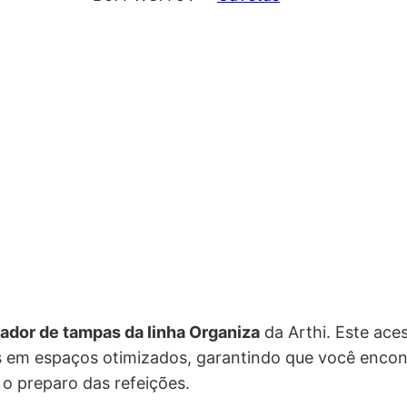
ç
ç
o
o
o
a
r
t
i
u
g
a
i
l
n
é
ador de tampas da linha Organiza
da Arthi. Este aces
a
:
s em espaços otimizados, garantindo que você enco
l
R
 o preparo das refeições.