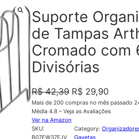
Suporte Organ
de Tampas Art
Cromado com 
Divisórias
O
O
R$
42,39
R$
29,90
Mais de 200 compras no mês passado 24
p
p
Média 4.8 – Veja as Avaliações
r
r
Ver na Amazon
SKU:
Category:
Organizadores
e
e
B07FW37FJV
Gavetas