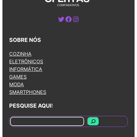
Twitter
Facebook
Instagram
SOBRE NÓS
COZINHA
ELETRÔNICOS
INFORMÁTICA
GAMES
MODA
SMARTPHONES
PESQUISE AQUI
!
S
e
a