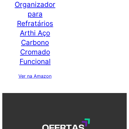
Organizador
para
Refratários
Arthi Aço
Carbono
Cromado
Funcional
Ver na Amazon