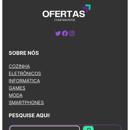
Twitter
Facebook
Instagram
SOBRE NÓS
COZINHA
ELETRÔNICOS
INFORMÁTICA
GAMES
MODA
SMARTPHONES
PESQUISE AQUI
!
S