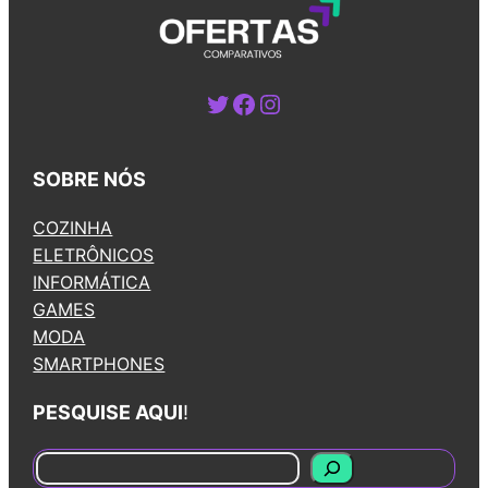
Twitter
Facebook
Instagram
SOBRE NÓS
COZINHA
ELETRÔNICOS
INFORMÁTICA
GAMES
MODA
SMARTPHONES
PESQUISE AQUI
!
S