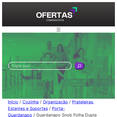
Pular
para
Am
o
conteúdo
Pesquisar
Início
/
Cozinha
/
Organização
/
Prateleiras,
Estantes e Suportes
/
Porta-
Guardanapo
/ Guardanapo Snob Folha Dupla