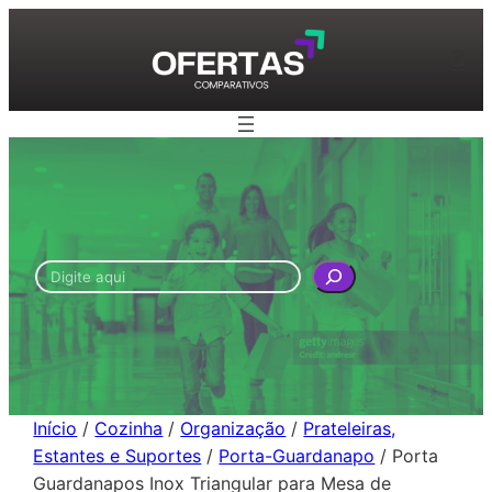
Pular
para
Am
o
conteúdo
Pesquisar
Início
/
Cozinha
/
Organização
/
Prateleiras,
Estantes e Suportes
/
Porta-Guardanapo
/ Porta
Guardanapos Inox Triangular para Mesa de