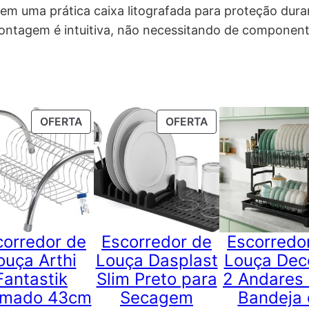
em uma prática caixa litografada para proteção dura
montagem é intuitiva, não necessitando de component
TO
PRODUTO
PRODUTO
OFERTA
OFERTA
EM
EM
ÇÃO
PROMOÇÃO
PROMOÇÃO
corredor de
Escorredor de
Escorredo
ouça Arthi
Louça Dasplast
Louça Dec
Fantastik
Slim Preto para
2 Andares
omado 43cm
Secagem
Bandeja 