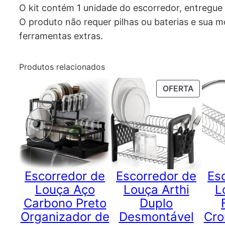
O kit contém 1 unidade do escorredor, entregue 
O produto não requer pilhas ou baterias e sua 
ferramentas extras.
Produtos relacionados
PRODU
OFERTA
EM
PROMO
Escorredor de
Escorredor de
Es
Louça Aço
Louça Arthi
L
Carbono Preto
Duplo
Organizador de
Desmontável
Cr