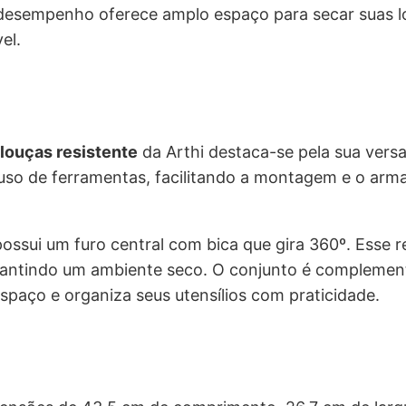
r
o desempenho oferece amplo espaço para secar suas 
a
7
el.
:
4
R
,
louças resistente
da Arthi destaca-se pela sua versa
$
8
 uso de ferramentas, facilitando a montagem e o ar
0
9
.
ossui um furo central com bica que gira 360º. Esse r
arantindo um ambiente seco. O conjunto é compleme
8
spaço e organiza seus utensílios com praticidade.
,
9
9