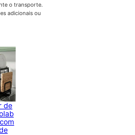
nte o transporte.
es adicionais ou
r de
olab
 com
de