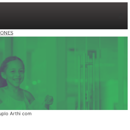
Am
ONES
uplo Arthi com