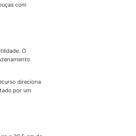
louças com
tilidade. O
mazenamento
ecurso direciona
ntado por um