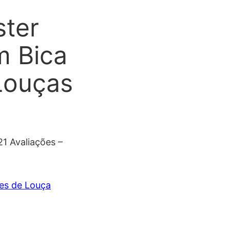
ster
m Bica
 Louças
1 Avaliações –
es de Louça