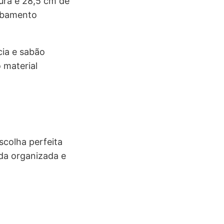
ura e 28,5 cm de
cabamento
cia e sabão
 material
scolha perfeita
da organizada e