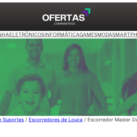
NHA
ELETRÔNICOS
INFORMÁTICA
GAMES
MODA
SMARTPH
 e Suportes
/
Escorredores de Louça
/ Escorredor Master D