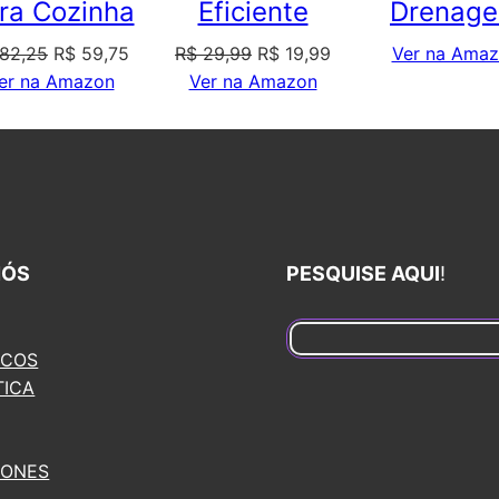
ra Cozinha
Eficiente
Drenag
O
O
O
O
82,25
R$
59,75
R$
29,99
R$
19,99
Ver na Ama
preço
preço
preço
preço
er na Amazon
Ver na Amazon
original
atual
original
atual
era:
é:
era:
é:
.
R$ 82,25.
R$ 59,75.
R$ 29,99.
R$ 19,99.
NÓS
PESQUISE AQUI
!
S
ICOS
e
TICA
a
r
c
HONES
h