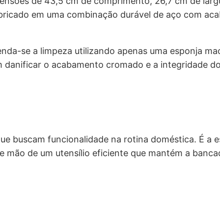
ensões de 43,5 cm de comprimento, 26,7 cm de larg
é fabricado em uma combinação durável de aço com a
.
enda-se a limpeza utilizando apenas uma esponja ma
 danificar o acabamento cromado e a integridade do
 que buscam funcionalidade na rotina doméstica. É a e
 mão de um utensílio eficiente que mantém a banca