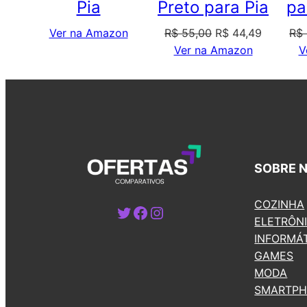
Pia
Preto para Pia
pa
O
O
Ver na Amazon
R$
55,00
R$
44,49
R$
preço
preço
Ver na Amazon
V
original
atual
era:
é:
R$ 55,00.
R$ 44,49
SOBRE 
COZINHA
Twitter
Facebook
Instagram
ELETRÔN
INFORMÁ
GAMES
MODA
SMARTP