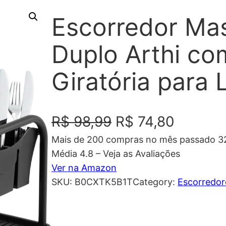
Escorredor Ma
Duplo Arthi co
Giratória para
O
O
R$
98,99
R$
74,80
Mais de 200 compras no mês passado 32
p
p
Média 4.8 – Veja as Avaliações
r
r
Ver na Amazon
SKU:
B0CXTK5B1T
Category:
Escorredor
e
e
ç
ç